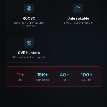
ROCSC
Unbreakable
Romanian Cyber Security
8.000+ studenți instruiți
Challenge
CVE Hunters
100+ vulnerabilități raportate
11+
15K+
40+
100+
Ani
Competitori
Țări
CVE-uri