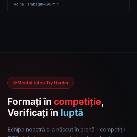
generație din România. Peste…
Adina Harabagiu
•
6 min
Mentalitatea Try Harder
Formați în
competiție
,
Verificați în
luptă
Echipa noastră s-a născut în arenă - competiții