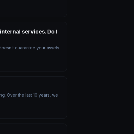
internal services. Do I
s doesn’t guarantee your assets
ng. Over the last 10 years, we