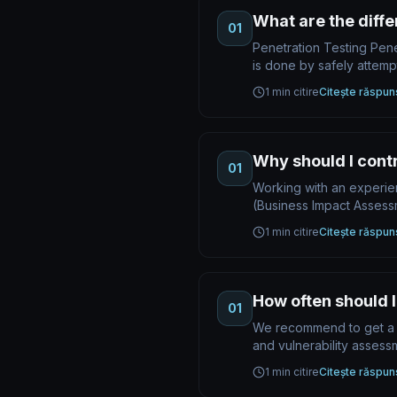
What are the diff
01
Penetration Testing Penet
is done by safely attemp
1 min citire
Citește răspun
Why should I cont
01
Working with an experie
(Business Impact Assess
1 min citire
Citește răspun
How often should I
01
We recommend to get a f
and vulnerability asses
1 min citire
Citește răspun