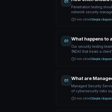
01
Penetration testing shou
network security mana
1 min citire
Citește răspun
What happens to al
01
Our security testing tea
(NDA) that treats a clien
1 min citire
Citește răspun
What are Managed
01
Managed Security Service
of cybersecurity risks ou
1 min citire
Citește răspun