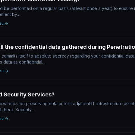
ld be performed on a regular basis (at least once a year) to ensure
gement by…
sul
l the confidential data gathered during Penetrati
m commits itself to absolute secrecy regarding your confidential da
t’s data as confidential…
sul
 Security Services?
s focus on preserving data and its adjacent IT infrastructure asset
t there. Security…
sul