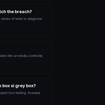
tch the breach?
 series of tests to diagnose
stem într-un mediu controlat,
k box si grey box?
 open box testing. Aceasta