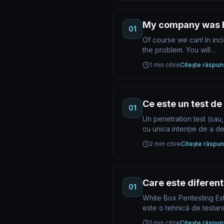
My company was h
01
Of course we can! In inc
the problem. You will…
1 min citire
Citește răspun
Ce este un test de
01
Un penetration test (sau
cu unica intenție de a 
2 min citire
Citește răspun
Care este diferent
01
White Box Pentesting Est
este o tehnică de testa
1 min citire
Citește răspun