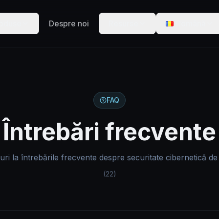
oduse
Despre noi
Resurse
Română
FAQ
Întrebări frecvente
i la întrebările frecvente despre securitate cibernetică de l
(22)