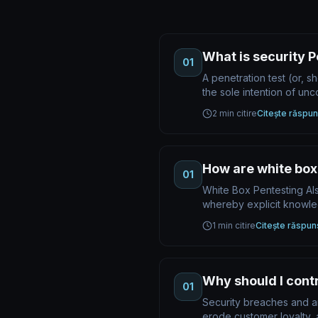
What is security P
01
A penetration test (or, s
the sole intention of un
2 min citire
Citește răspun
How are white box,
01
White Box Pentesting Als
whereby explicit knowl
1 min citire
Citește răspun
Why should I cont
01
Security breaches and any
erode customer loyalty, a