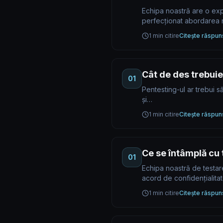
Echipa noastră are o exper
perfecționat abordarea 
1 min citire
Citește răspun
Cât de des trebuie
01
Pentesting-ul ar trebui s
și…
1 min citire
Citește răspun
Ce se întâmplă cu 
01
Echipa noastră de testare
acord de confidențialita
1 min citire
Citește răspun