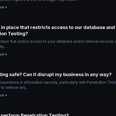
sul
 in place that restricts access to our database and 
tion Testing?
n place that restrict access to your database and/or internal service
lly…
sul
ting safe? Can it disrupt my business in any way?
perience in information security, particularly with Penetration Testi
h to remove any…
sul
I perform Penetration Testing?