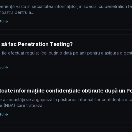
iență vastă în securitatea informațiilor, în special cu penetration test
noastră pentru a…
sul
 să fac Penetration Testing?
ă fie efectuat regulat (cel puțin o dată pe an) pentru a asigura o gest
sul
toate informațiile confidențiale obținute după un P
 a securității se angajează în păstrarea informațiilor confidențiale cu
te (NDA) care tratează…
sul