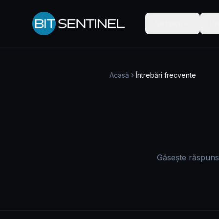
Skip to content
Servicii
Pr
Acasă
Întrebări frecvente
Găsește răspunsur