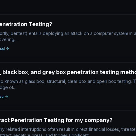
enetration Testing?​
hortly, pentest) entails deploying an attack on a computer system in 
covering…
sul
 black box, and grey box penetration testing meth
o known as glass box, structural, clear box and open box testing. Th
edge of…
sul
ract Penetration Testing for my company?
 related interruptions often result in direct financial losses, threat
ttract negative press, and trigger significant…