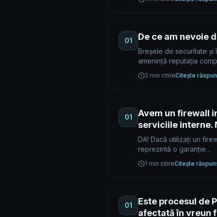
De ce am nevoie d
01
Breșele de securitate și 
amenință reputația compa
2 min citire
Citește răspun
Avem un firewall i
01
serviciile interne
DA! Dacă utilizați un fire
reprezintă o garanție…
1 min citire
Citește răspun
Este procesul de P
01
afectată în vreun f