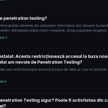
e penetration testing?
întreruperile aferente ale sistemelor informatice duc deseori la pierd
niilor, afectează relația client-companie, atrag expunere negativă
sul
nstalat. Acesta restricționează accesul la baza noas
. Mai am nevoie de Penetration Testing?
wall care restricționează accesul la baza de date și / sau la serviciile
sul
enetration Testing sigur? Poate fi activitatea din c
el?