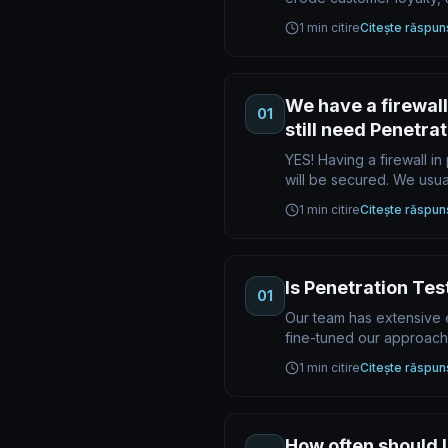
1 min citire
Citește răspun
We have a firewall
01
still need Penetra
YES! Having a firewall i
will be secured. We usua
1 min citire
Citește răspun
Is Penetration Tes
01
Our team has extensive ex
fine-tuned our approac
1 min citire
Citește răspun
How often should 