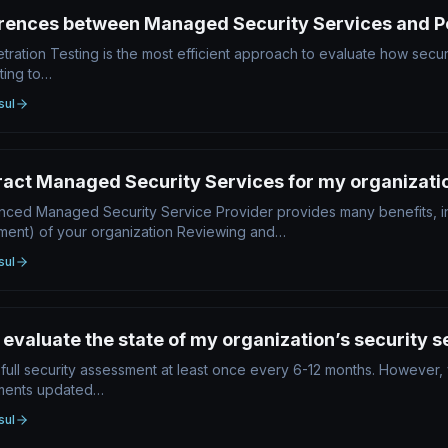
erences between Managed Security Services and P
ration Testing is the most efficient approach to evaluate how secure 
ting to…
sul
ract Managed Security Services for my organizati
nced Managed Security Service Provider provides many benefits, in
ment) of your organization Reviewing and…
sul
 evaluate the state of my organization’s security 
ull security assessment at least once every 6-12 months. However,
sments updated…
sul