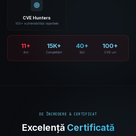
CVE Hunters
100+ vulnerabilități raportate
11+
15K+
40+
100+
Ani
Competitori
Țări
CVE-uri
DE ÎNCREDERE & CERTIFICAT
Excelență
Certificată