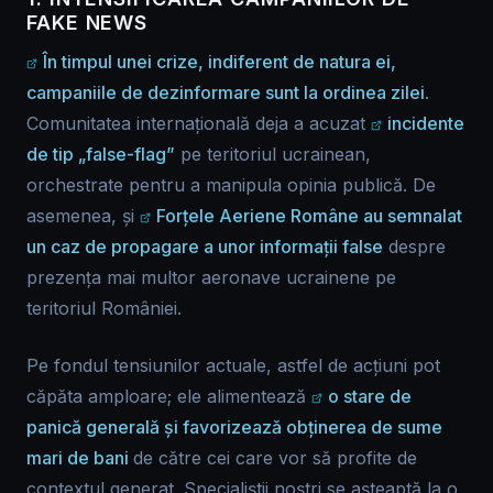
FAKE NEWS
În timpul unei crize, indiferent de natura ei,
campaniile de dezinformare sunt la ordinea zilei.
Comunitatea internațională deja a acuzat
incidente
de tip „false-flag”
pe teritoriul ucrainean,
orchestrate pentru a manipula opinia publică. De
asemenea, și
Forțele Aeriene Române au semnalat
un caz de propagare a unor informații false
despre
prezența mai multor aeronave ucrainene pe
teritoriul României.
Pe fondul tensiunilor actuale, astfel de acțiuni pot
căpăta amploare; ele alimentează
o stare de
panică generală și favorizează obținerea de sume
mari de bani
de către cei care vor să profite de
contextul generat. Specialiștii noștri se așteaptă la o