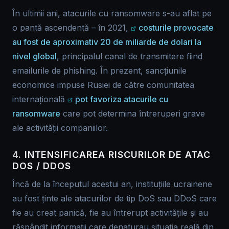
În ultimii ani, atacurile cu ransomware s-au aflat pe
o pantă ascendentă – în 2021,
costurile provocate
au fost de aproximativ 20 de miliarde de dolari la
nivel global
, principalul canal de transmitere fiind
emailurile de phishing. În prezent, sancțiunile
economice impuse Rusiei de către comunitatea
internațională
pot favoriza atacurile cu
ransomware
care pot determina întreruperi grave
ale activității companiilor.
4.
INTENSIFICAREA RISCURILOR DE ATAC
DOS / DDOS
Încă de la începutul acestui an, instituțiile ucrainene
au fost ținte ale atacurilor de tip DoS sau DDoS care
fie au creat panică, fie au întrerupt activitățile și au
răspândit informații care denaturau situația reală din