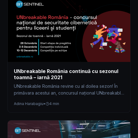
UNbreakable România continuă cu sezonul
toamnă – iarnă 2021
UNbreakable România revine cu al doilea sezon! În
primăvara acestui an, concursul național UNbreakable
România a devenit un program de…
Adina Harabagiu
•
4 min