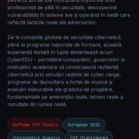
petrecut ani de zile concurând împotriva unor
profesioniști de elită în securitate, descoperind
vulnerabilități în sisteme live și operând în medii care
reflectă tacticile reale ale adversarilor.
De la competiții globale de securitate cibernetică
până la programe naționale de formare, această
experiență testată în luptă alimentează acum
CyberEDU - permițând companiilor, guvernelor și
instituțiilor academice să construiască reziliență
cibernetică prin simulări realiste de cyber range,
programe de dezvoltare a forței de muncă și
evaluări măsurabile ale gradului de pregătire,
fundamentate pe amenințări reale, tehnici reale și
rezultate din lumea reală.
DefCamp CTF Finals
European ECSC
Unbreakable Romania
CVE Disclosures