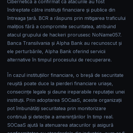
Cibernetică a confirmat că atacurile au fost
îndreptate către instituții financiare și publice din
întreaga țară. BCR a răspuns prin mitigarea traficului
malițios fără a compromite securitatea, atribuind
atacul grupului de hackeri prorusesc NoName057.
Banca Transilvania și Alpha Bank au recunoscut și
ele perturbările, Alpha Bank oferind servicii
alternative în timpul procesului de recuperare.
În cazul instituțiilor financiare, o breșă de securitate
reușită poate duce la pierderi financiare uriașe,
consecințe legale și daune ireparabile reputației unei
instituții. Prin adoptarea SOCaaS, aceste organizații
pot îmbunătăți securitatea prin monitorizare
continuă și detecție a amenințărilor în timp real.
SOCaaS ajută la atenuarea atacurilor și asigură