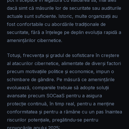
pot fi sceptice în legătură cu valoarea sa, mai ales
dacă simt că măsurile lor de securitate sau auditurile
actuale sunt suficiente. Istoric, multe organizații au
fost confortabile cu abordările tradiționale de
securitate, fără a înțelege pe deplin evoluția rapidă a
amenințărilor cibernetice.
Totuși, frecvența și gradul de sofisticare în creștere
al atacurilor cibernetice, alimentate de diverși factori
precum motivațiile politice și economice, impun o
schimbare de gândire. Pe măsură ce amenințările
evoluează, companiile trebuie să adopte soluții
avansate precum SOCaaS pentru a asigura
protecție continuă, în timp real, pentru a menține
conformitatea și pentru a rămâne cu un pas înaintea
riscurilor potențiale, pregătindu-se pentru
provocările anului 2025: