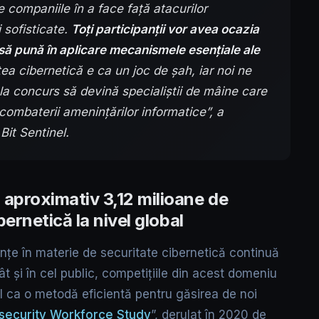
e companiile în a face față atacurilor
 sofisticate.
Toți participanții vor avea ocazia
să pună în aplicare mecanismele esențiale ale
ea cibernetică e ca un joc de șah, iar noi ne
 la concurs să devină specialiștii de mâine care
combaterii amenințărilor informatice”, a
it Sentinel.
 aproximativ 3,12 milioane de
ibernetică la nivel global
țe în materie de securitate cibernetică continuă
ât și în cel public, competițiile din acest domeniu
l ca o metodă eficientă pentru găsirea de noi
security Workforce Study
”, derulat în 2020 de