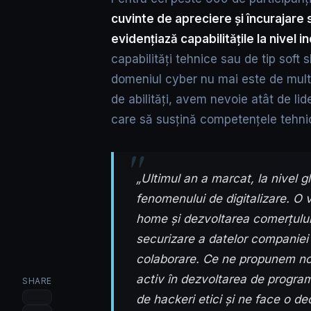
cuvinte de apreciere și încurajare
evidențiază capabilitățile la nivel i
capabilități tehnice sau de tip soft 
domeniul cyber nu mai este de mult
de abilități, avem nevoie atât de lide
care să susțină competențele tehni
„Ultimul an a marcat, la nivel g
fenomenului de digitalizare. O 
home și dezvoltarea comerțului 
securizare a datelor companiei
colaborare. Ce ne propunem no
activ în dezvoltarea de program
SHARE
de hackeri etici și ne face o d