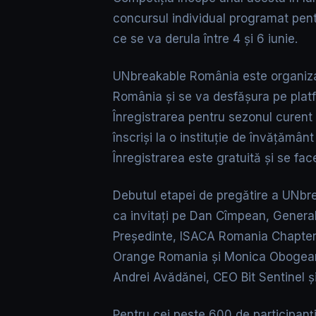
concursul individual programat pent
ce se va derula între 4 și 6 iunie.
UNbreakable România este organizat
România și se va desfășura pe plat
Înregistrarea pentru sezonul curent e
înscriși la o instituție de învățămân
Înregistrarea este gratuită și se fa
Debutul etapei de pregătire a UNbre
ca invitați pe Dan Cîmpean, General
Președinte, ISACA Romania Chapter, 
Orange Romania și Monica Obogea
Andrei Avădănei, CEO Bit Sentinel 
Pentru cei peste 600 de participanți