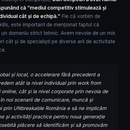
 spunând că “mediul competitiv stimulează și
ndividual cât și de echipă.”
Fie că vorbim de
skills, este important de menționat faptul că
 un domeniu strict tehnic. Avem nevoie de un mix
ri cât și de specialiști pe diverse arii de activitate
ce.
lobal și local, o accelerare fără precedent a
vedem atât la nivel individual prin work from
online, cât și la nivel corporate prin nevoia de
 în noi scenarii de comunicare, muncă și
i prin UNbreakable România e să ne implicăm
e și activități practice pentru noua generație
eosebită plăcere să identificăm și să promovăm