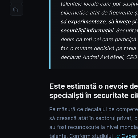
talentele locale care pot susțin
cibernetice atât de frecvente și
să experimenteze, să învețe și 
securității informației.
Securitat
dorim ca toți cei care participă
fac o mutare decisivă pe tabla 
declarat Andrei Avădănei, CEO B
Este estimată o nevoie de
specialiști în securitate c
Pe măsură ce decalajul de competen
să crească atât în sectorul privat, c
au fost recunoscute la nivel mondia
talente. Conform studiului „
Cyber