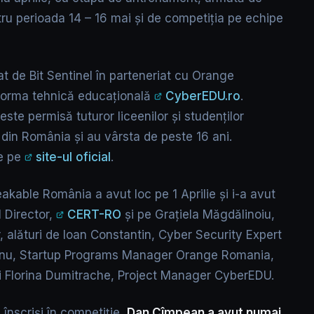
ru perioada 14 – 16 mai și de competiția pe echipe
 de Bit Sentinel în parteneriat cu Orange
forma tehnică educațională
CyberEDU.ro
.
ste permisă tuturor liceenilor și studenților
t din România și au vârsta de peste 16 ani.
ce pe
site-ul oficial
.
akable România a avut loc pe 1 Aprilie și i-a avut
 Director,
CERT-RO
și pe Grațiela Măgdălinoiu,
alături de Ioan Constantin, Cyber Security Expert
nu, Startup Programs Manager Orange Romania,
și Florina Dumitrache, Project Manager CyberEDU.
 înscriși în competiție,
Dan Cîmpean a avut numai