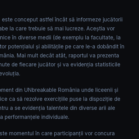
ă
este conceput astfel încât să informeze jucătorii
abe la care trebuie să mai lucreze. Aceștia vor
nice în diverse medii (de exemplu la facultate, la
r potențialul și abilitățile pe care le-a dobândit în
mânia. Mai mult decât atât, raportul va prezenta
nute de fiecare jucător și va evidenția statisticile
evoluția.
ment din UNbreakable România unde liceenii și
hnice ca să rezolve exercițiile puse la dispoziție de
tru a se evidenția talentele din diverse arii ale
ra performanțele individuale.
ste momentul în care participanții vor concura