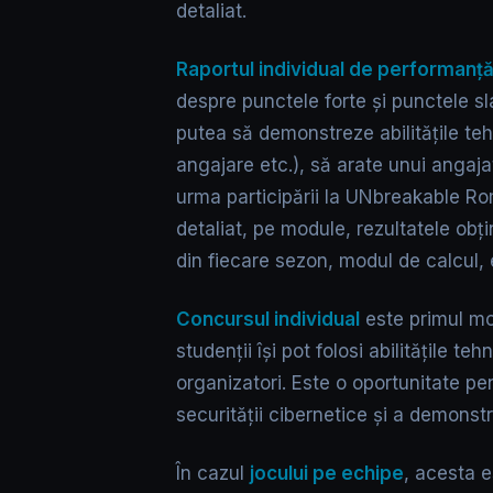
detaliat.
Raportul individual de performanț
despre punctele forte și punctele sl
putea să demonstreze abilitățile teh
angajare etc.), să arate unui angajato
urma participării la UNbreakable Ro
detaliat, pe module, rezultatele obți
din fiecare sezon, modul de calcul, 
Concursul individual
este primul mo
studenții își pot folosi abilitățile te
organizatori. Este o oportunitate pen
securității cibernetice și a demonst
În cazul
jocului pe echipe
, acesta e