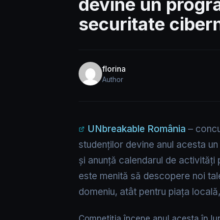
devine un progr
securitate ciber
florina
Author
UNbreakable România
– concur
studenților devine anul acesta u
și anunță calendarul de activități
este menită să descopere noi talen
domeniu, atât pentru piața locală,
Competiția începe anul acesta în lu