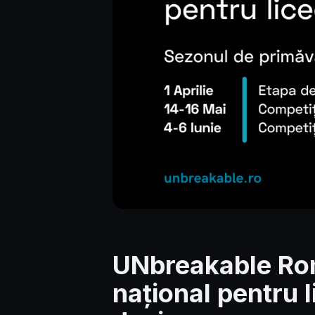
UNbreakable Ro
național pentru l