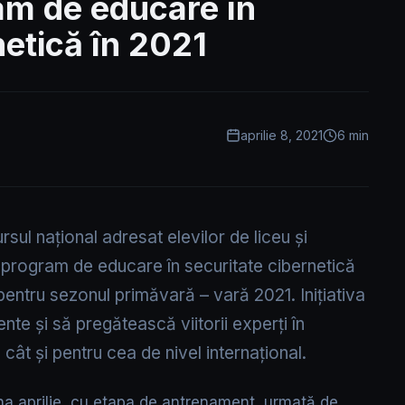
am de educare în
netică în 2021
aprilie 8, 2021
6 min
sul național adresat elevilor de liceu și
n program de educare în securitate cibernetică
 pentru sezonul primăvară – vară 2021. Inițiativa
te și să pregătească viitorii experți în
 cât și pentru cea de nivel internațional.
na aprilie, cu etapa de antrenament, urmată de