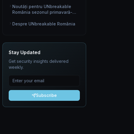
specialiști în securitate
cibernetică la nivel global
Noutăți pentru UNbreakable
România sezonul primavară-
vară 2021
Despre UNbreakable România
Stay Updated
Get security insights delivered
weekly.
Subscribe