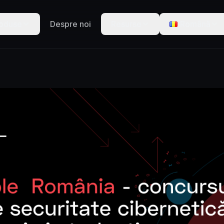
oduse
Despre noi
Resurse
Română