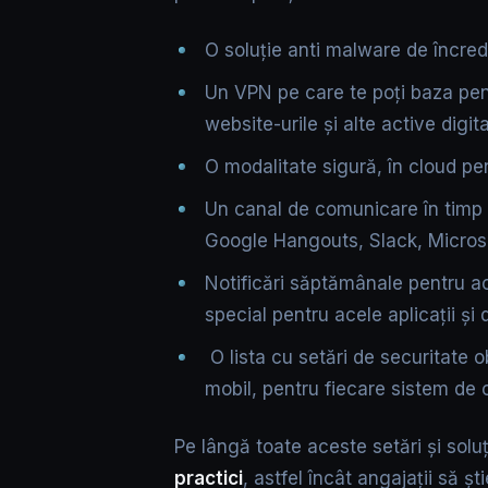
O soluție anti malware de încre
Un VPN pe care te poți baza pent
website-urile și alte active digi
O modalitate sigură, în cloud pe
Un canal de comunicare în timp r
Google Hangouts, Slack, Micros
Notificări săptămânale pentru act
special pentru acele aplicații și
O lista cu setări de securitate ob
mobil, pentru fiecare sistem de o
Pe lângă toate aceste setări și soluț
practici
, astfel încât angajații să ș