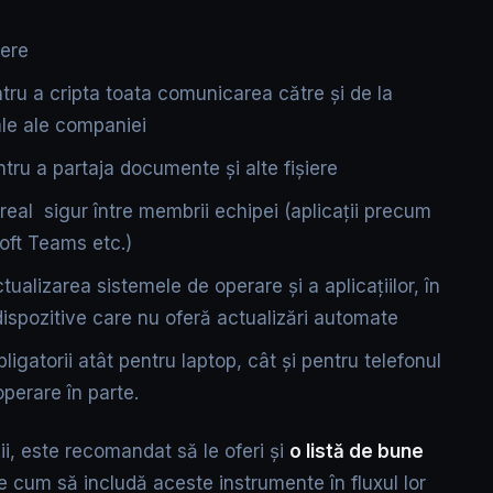
dere
ru a cripta toata comunicarea către și de la
tale ale companiei
ntru a partaja documente și alte fișiere
eal sigur între membrii echipei (aplicații precum
oft Teams etc.)
ualizarea sistemele de operare și a aplicațiilor, în
 dispozitive care nu oferă actualizări automate
ligatorii atât pentru laptop, cât și pentru telefonul
perare în parte.
ii, este recomandat să le oferi și
o listă de bune
tie cum să includă aceste instrumente în fluxul lor