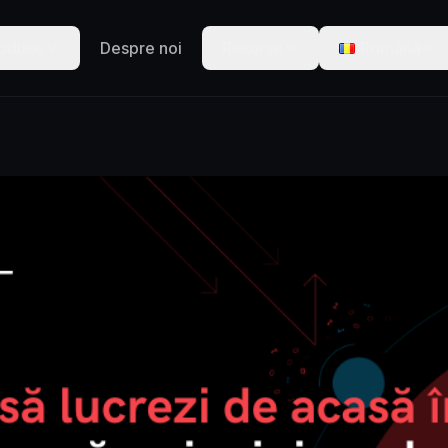
oduse
Despre noi
Resurse
Română