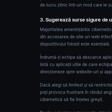
de lucru zilnic într-un mod care le s
3. Sugerează surse sigure de u
Majoritatea amenințărilor cibernetic
din accesarea de site-uri web infect
dispozitivului folosit este esențială.
Îndrumă-ți echipa să descarce aplica
listă cu aplicații utile de care echi
direcționeze spre website-uri și app
Dacă alegi să limitezi și să restrictio
poți provoca frustrare în rândul anga
cibernetică să fie înțeles greșit.