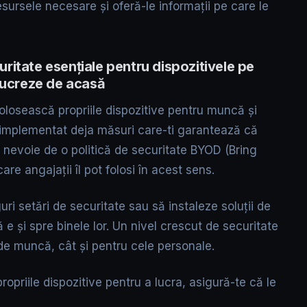
sursele necesare și oferă-le informații pe care le
ecuritate esențiale pentru dispozitivele pe
 lucreze de acasă
folosească propriile dispozitive pentru muncă și
 implementat deja măsuri care-ti garantează că
a nevoie de o politică de securitate BYOD (Bring
re angajații îl pot folosi în acest sens.
uri setări de securitate sau să instaleze soluții de
ă e și spre binele lor. Un nivel crescut de securitate
e de muncă, cât și pentru cele personale.
opriile dispozitive pentru a lucra, asigură-te că le