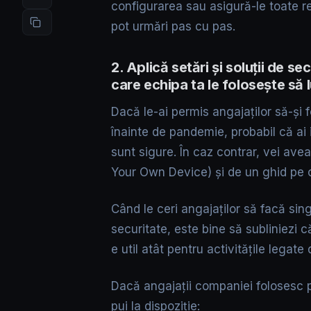
configurarea sau asigură-le toate re
pot urmări pas cu pas.
2. Aplică setări și soluții de s
care echipa ta le folosește să
Dacă le-ai permis angajaților să-și 
înainte de pandemie, probabil că ai
sunt sigure. În caz contrar, vei ave
Your Own Device) și de un ghid pe ca
Când le ceri angajaților să facă sing
securitate, este bine să subliniezi c
e util atât pentru activitățile legat
Dacă angajații companiei folosesc pr
pui la dispoziție: