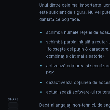
Unul dintre cele mai importante lucr
este suficient de sigură. Nu vei put
dar iată ce poți face:
schimbă numele rețelei de acasă 
schimbă parola inițială a router-u
(folosește cel puțin 8 caractere, l
combinație cât mai aleatorie)
activează criptarea și securizar
PSK
dezactivează opțiunea de acces 
actualizează software-ul routerul
SHARE
Dacă ai angajați non-tehnici, delea