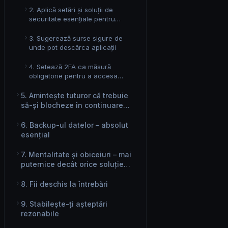
2. Aplică setări și soluții de
securitate esențiale pentru
dispozitivele pe care echipa ta le
folosește să lucreze de acasă
3. Sugerează surse sigure de
unde pot descărca aplicații
4. Setează 2FA ca măsură
obligatorie pentru a accesa
serviciile companiei
5. Amintește tuturor că trebuie
să-și blocheze în continuare
ecranul, chiar dacă sunt acasă
6. Backup-ul datelor – absolut
esențial
7. Mentalitate și obiceiuri – mai
puternice decât orice soluție
tehnică
8. Fii deschis la întrebări
9. Stabilește-ți așteptări
rezonabile