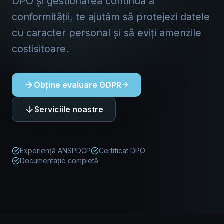
DPO și gestionarea continuă a
conformității, te ajutăm să protejezi datele
cu caracter personal și să eviți amenzile
costisitoare.
Obține evaluare GDPR
Serviciile noastre
Experiență ANSPDCP
Certificat DPO
Documentație completă