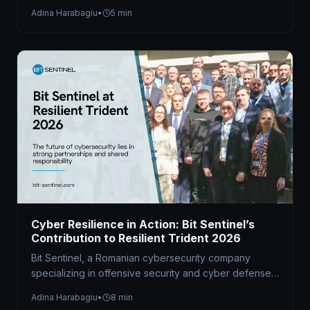
hybrid Capture the Flag (CTF) competition at the…
Adina Harabagiu
•
5 min
Cyber Resilience in Action: Bit Sentinel’s
Contribution to Resilient Trident 2026
Bit Sentinel, a Romanian cybersecurity company
specializing in offensive security and cyber defense
readiness, served as the technical organizer of…
Adina Harabagiu
•
8 min