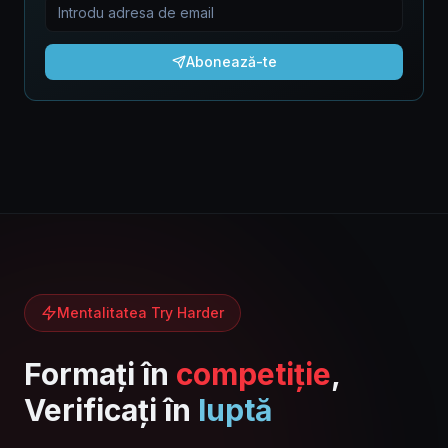
Abonează-te
Mentalitatea Try Harder
Formați în
competiție
,
Verificați în
luptă