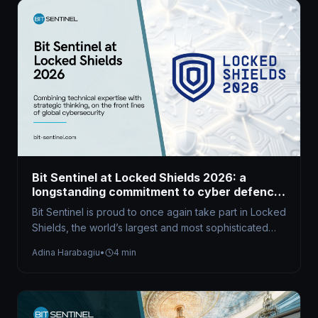
Bit Sentinel at Locked Shields 2026: a
longstanding commitment to cyber defence
excellence
Bit Sentinel is proud to once again take part in Locked
Shields, the world’s largest and most sophisticated
live-fire cyber…
Adina Harabagiu
•
4 min