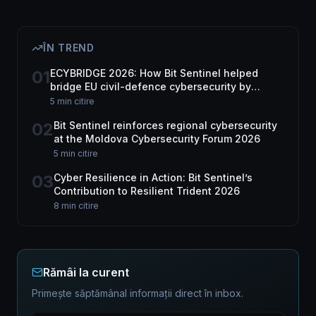
ÎN TREND
01
ECYBRIDGE 2026: How Bit Sentinel helped
bridge EU civil-defence cybersecurity by
harnessing dual-use tech
5 min citire
02
Bit Sentinel reinforces regional cybersecurity
at the Moldova Cybersecurity Forum 2026
5 min citire
03
Cyber Resilience in Action: Bit Sentinel’s
Contribution to Resilient Trident 2026
8 min citire
Rămâi la curent
Primește săptămânal informații direct în inbox.