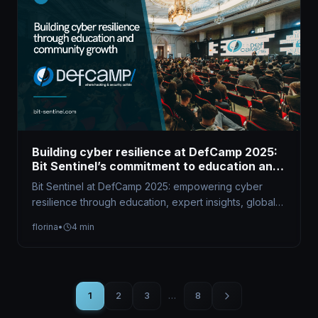
Building cyber resilience at DefCamp 2025:
Bit Sentinel’s commitment to education and
community growth
Bit Sentinel at DefCamp 2025: empowering cyber
resilience through education, expert insights, global
competitions, and community-driven initiatives that
florina
•
4 min
shape future…
1
2
3
…
8