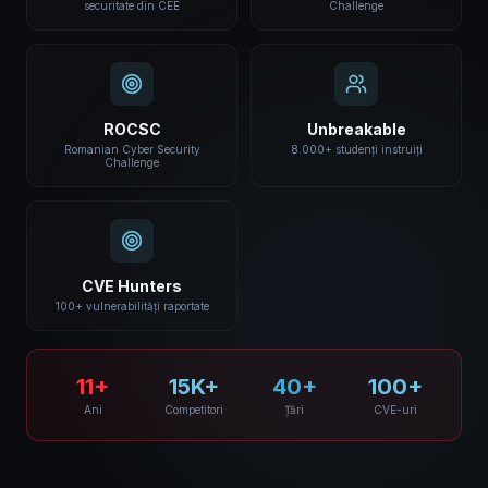
securitate din CEE
Challenge
ROCSC
Unbreakable
Romanian Cyber Security
8.000+ studenți instruiți
Challenge
CVE Hunters
100+ vulnerabilități raportate
11+
15K+
40+
100+
Ani
Competitori
Țări
CVE-uri