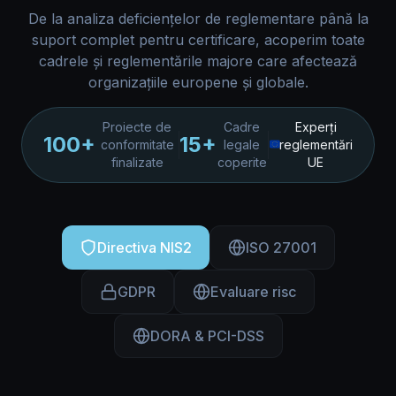
De la analiza deficiențelor de reglementare până la
suport complet pentru certificare, acoperim toate
cadrele și reglementările majore care afectează
organizațiile europene și globale.
Proiecte de
Cadre
Experți
100+
15+
conformitate
legale
reglementări
finalizate
coperite
UE
Directiva NIS2
ISO 27001
GDPR
Evaluare risc
DORA & PCI-DSS