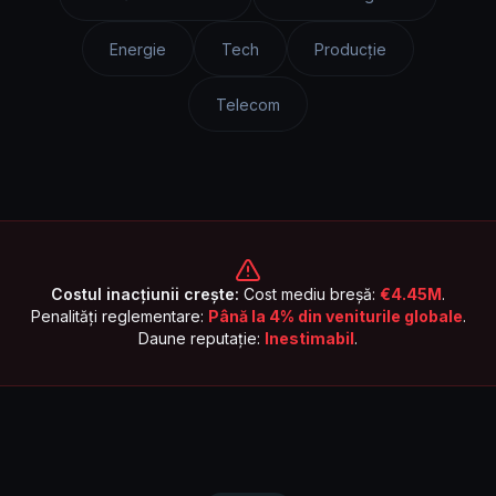
Energie
Tech
Producție
Telecom
Costul inacțiunii crește:
Cost mediu breșă:
€4.45M
.
Penalități reglementare:
Până la 4% din veniturile globale
.
Daune reputație:
Inestimabil
.