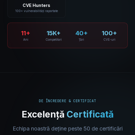
CVE Hunters
100+ vulnerabilități raportate
11+
15K+
40+
100+
Ani
Competitori
Țări
CVE-uri
DE ÎNCREDERE & CERTIFICAT
Excelență
Certificată
Echipa noastră deține peste 50 de certificări