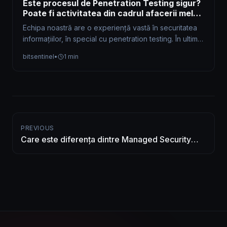
Este procesul de Penetration Testing sigur?
Poate fi activitatea din cadrul afacerii mele
afectată în vreun fel?
Echipa noastră are o experiență vastă în securitatea
informațiilor, în special cu penetration testing. În ultimii
10 ani, am perfecționat…
bitsentinel
•
1 min
PREVIOUS
Care este diferența dintre Managed Security
Services și Penetration Testing?