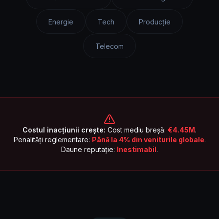
Energie
Tech
Producție
Telecom
Costul inacțiunii crește:
Cost mediu breșă:
€4.45M
.
Penalități reglementare:
Până la 4% din veniturile globale
.
Daune reputație:
Inestimabil
.