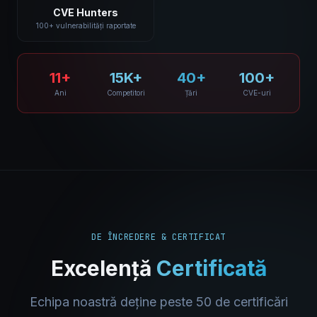
CVE Hunters
100+ vulnerabilități raportate
11+
15K+
40+
100+
Ani
Competitori
Țări
CVE-uri
DE ÎNCREDERE & CERTIFICAT
Excelență
Certificată
Echipa noastră deține peste 50 de certificări